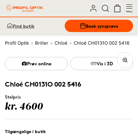
Menu
Find butik
Book synsprøve
Profil Optik
Briller
Chloé
Chloé CH0131O 002 5416
Prøv online
Vis i 3D
Chloé CH0131O 002 5416
Stelpris
kr. 4600
Tilgængelige i butik