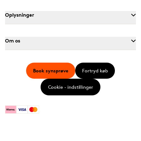
Oplysninger
Om os
Book synsprøve
Fortryd køb
Cookie - indstillinger
Klarna
Visa
Mastercard