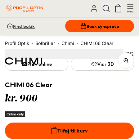
Menu
Find butik
Book synsprøve
Profil Optik
Solbriller
Chimi
CHIMI 06 Clear
Bille
2
/
2
Image
1
Image
(Current image)
2
Prøv online
Vis i 3D
CHIMI 06 Clear
kr. 900
Online only
Tilføj til kurv