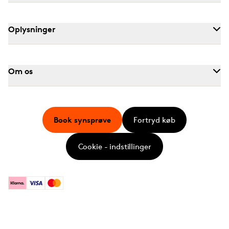
Oplysninger
Om os
Book synsprøve
Fortryd køb
Cookie - indstillinger
Klarna
Visa
Mastercard