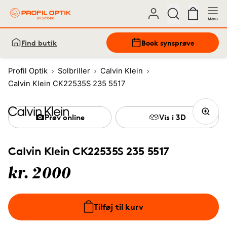
Menu
Find butik
Book synsprøve
Profil Optik
Solbriller
Calvin Klein
Calvin Klein CK22535S 235 5517
Prøv online
Vis i 3D
Calvin Klein CK22535S 235 5517
kr. 2000
Tilføj til kurv