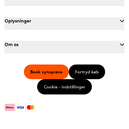
Oplysninger
Om os
Book synsprøve
Fortryd køb
Cookie - indstillinger
Klarna
Visa
Mastercard