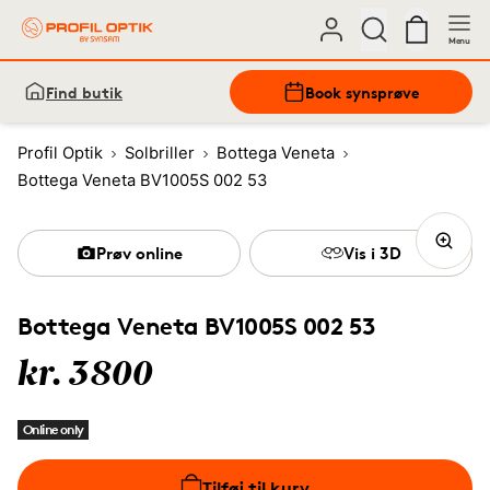
Menu
Find butik
Book synsprøve
Profil Optik
Solbriller
Bottega Veneta
Bottega Veneta BV1005S 002 53
Prøv online
Vis i 3D
Bottega Veneta BV1005S 002 53
kr. 3800
Online only
Tilføj til kurv