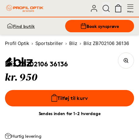
Menu
Find butik
Book synsprøve
Profil Optik
Sportsbriller
Bliz
Bliz ZB702106 36136
Bliz ZB702106 36136
kr. 950
Tilføj til kurv
Sendes inden for 1-2 hverdage
Hurtig levering