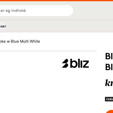
ker og indhold
nser
oke w Blue Multi White
B
B
k
Onlin