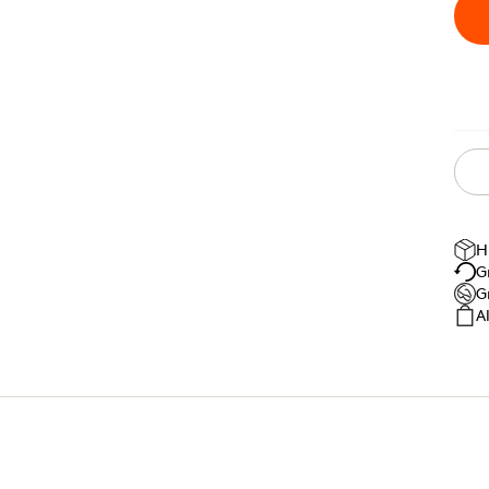
H
G
G
A