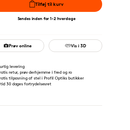
Tilføj til kurv
Sendes inden for 1-2 hverdage
Prøv online
Vis i 3D
urtig levering
ratis retur, prøv derhjemme i fred og ro
ratis tilpasning af stel i Profil Optiks butikker
ltid 30 dages fortrydelsesret