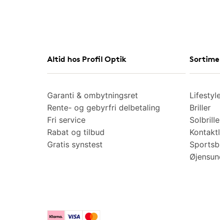
Altid hos Profil Optik
Sortime
Garanti & ombytningsret
Lifestyl
Rente- og gebyrfri delbetaling
Briller
Fri service
Solbrille
Rabat og tilbud
Kontaktl
Gratis synstest
Sportsbr
Øjensu
Klarna
Visa
Mastercard