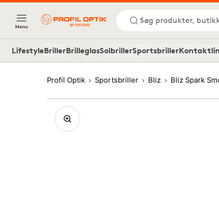
Søg produkter, butik
Menu
Lifestyle
Briller
Brilleglas
Solbriller
Sportsbriller
Kontaktli
Profil Optik
Sportsbriller
Bliz
Bliz Spark Sm