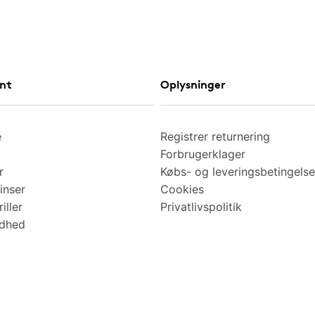
nt
Oplysninger
e
Registrer returnering
Forbrugerklager
r
Købs- og leveringsbetingelse
inser
Cookies
iller
Privatlivspolitik
ndhed