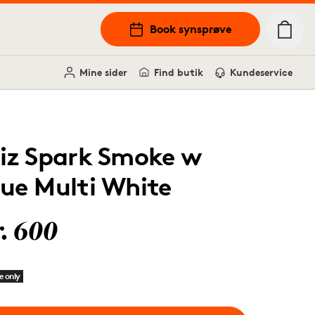
Book synsprøve
Mine sider
Find butik
Kundeservice
liz Spark Smoke w
lue Multi White
r. 600
e only