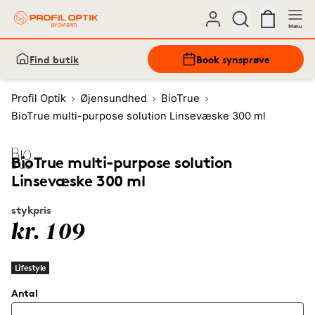
Menu
Find butik
Book synsprøve
Profil Optik
Øjensundhed
BioTrue
BioTrue multi-purpose solution Linsevæske 300 ml
BioTrue multi-purpose solution
Linsevæske 300 ml
stykpris
kr. 109
Lifestyle
Antal