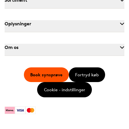
Sortiment
Oplysninger
Om os
Book synsprøve
Fortryd køb
Cookie - indstillinger
Klarna
Visa
Mastercard