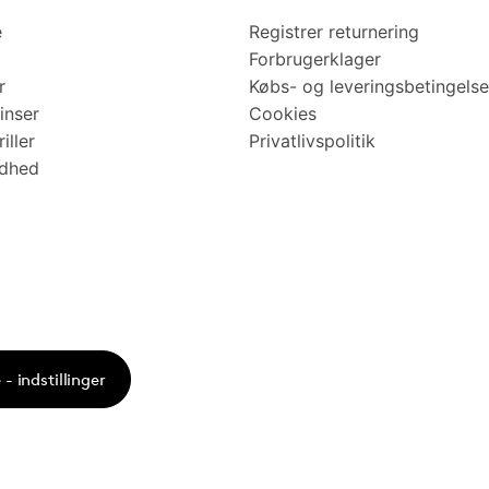
e
Registrer returnering
Forbrugerklager
r
Købs- og leveringsbetingelse
inser
Cookies
iller
Privatlivspolitik
ndhed
- indstillinger