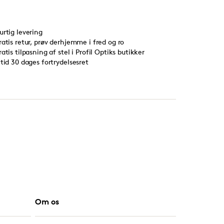
urtig levering
ratis retur, prøv derhjemme i fred og ro
ratis tilpasning af stel i Profil Optiks butikker
ltid 30 dages fortrydelsesret
Om os