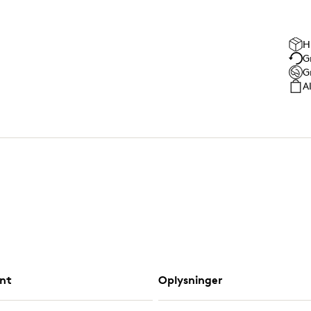
H
G
G
A
nt
Oplysninger