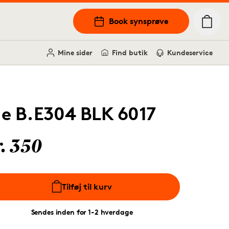
Book synsprøve
Mine sider
Find butik
Kundeservice
.e B.E304 BLK 6017
r. 350
Tilføj til kurv
Sendes inden for 1-2 hverdage