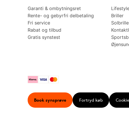
Garanti & ombytningsret
Lifestyl
Rente- og gebyrfri delbetaling
Briller
Fri service
Solbrille
Rabat og tilbud
Kontaktl
Gratis synstest
Sportsbr
Øjensu
Klarna
Visa
Mastercard
Book synsprøve
Fortryd køb
Cookie 