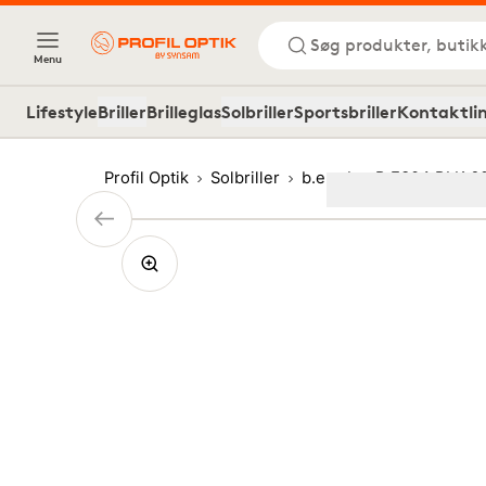
Søg produkter, butik
Menu
Lifestyle
Briller
Brilleglas
Solbriller
Sportsbriller
Kontaktli
Profil Optik
Solbriller
b.e
b.e B.E304 BLK 6
Image
1