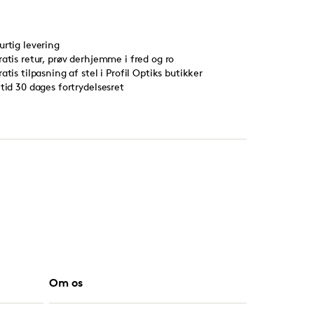
urtig levering
ratis retur, prøv derhjemme i fred og ro
ratis tilpasning af stel i Profil Optiks butikker
ltid 30 dages fortrydelsesret
Om os