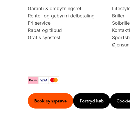
Garanti & ombytningsret
Lifestyl
Rente- og gebyrfri delbetaling
Briller
Fri service
Solbrille
Rabat og tilbud
Kontaktl
Gratis synstest
Sportsbr
Øjensu
Klarna
Visa
Mastercard
Book synsprøve
Fortryd køb
Cookie 