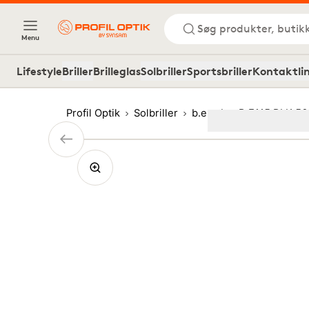
Søg produkter, butik
Menu
Lifestyle
Briller
Brilleglas
Solbriller
Sportsbriller
Kontaktli
Profil Optik
Solbriller
b.e
b.e B.E115 BLK 5
Image
1