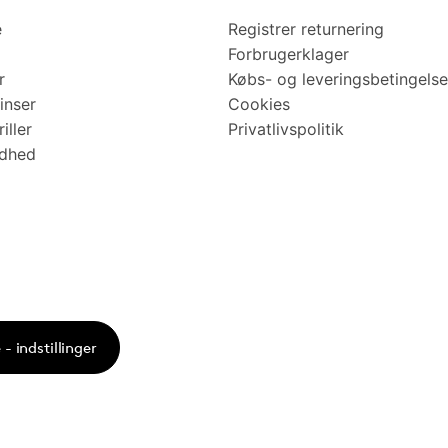
e
Registrer returnering
Forbrugerklager
r
Købs- og leveringsbetingelse
inser
Cookies
iller
Privatlivspolitik
ndhed
- indstillinger