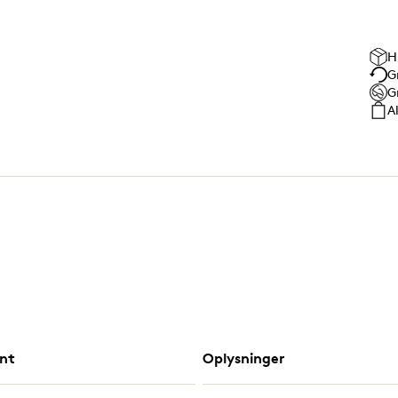
H
G
G
A
nt
Oplysninger