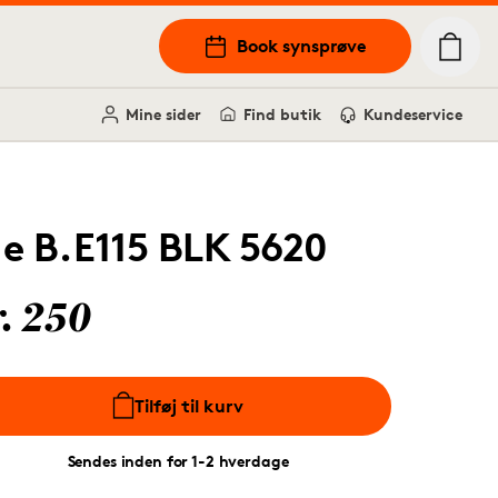
Book synsprøve
Mine sider
Find butik
Kundeservice
.e B.E115 BLK 5620
r. 250
Tilføj til kurv
Sendes inden for 1-2 hverdage