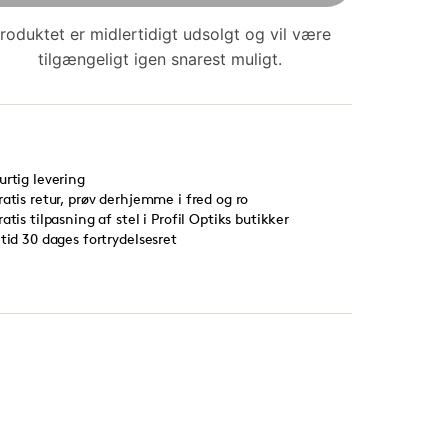
roduktet er midlertidigt udsolgt og vil være
tilgængeligt igen snarest muligt.
urtig levering
ratis retur, prøv derhjemme i fred og ro
ratis tilpasning af stel i Profil Optiks butikker
ltid 30 dages fortrydelsesret