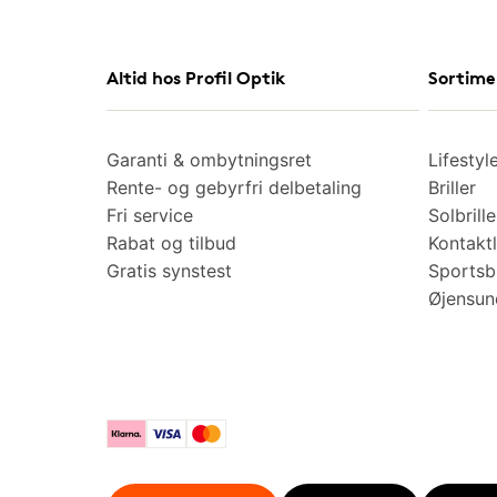
Altid hos Profil Optik
Sortime
Garanti & ombytningsret
Lifestyl
Rente- og gebyrfri delbetaling
Briller
Fri service
Solbrille
Rabat og tilbud
Kontaktl
Gratis synstest
Sportsbr
Øjensu
Klarna
Visa
Mastercard