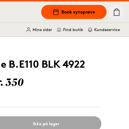
Book synsprøve
Mine sider
Find butik
Kundeservice
.e B.E110 BLK 4922
r. 350
Ikke på lager