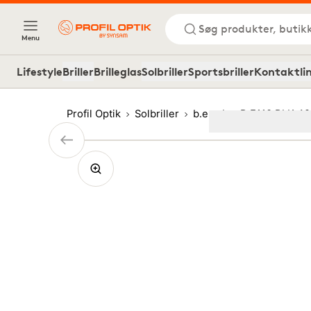
Søg produkter, butik
Menu
Lifestyle
Briller
Brilleglas
Solbriller
Sportsbriller
Kontaktli
Profil Optik
Solbriller
b.e
b.e B.E110 BLK 4
Image
1