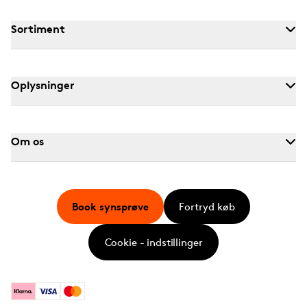
Sortiment
Oplysninger
Om os
Book synsprøve
Fortryd køb
Cookie - indstillinger
Klarna
Visa
Mastercard