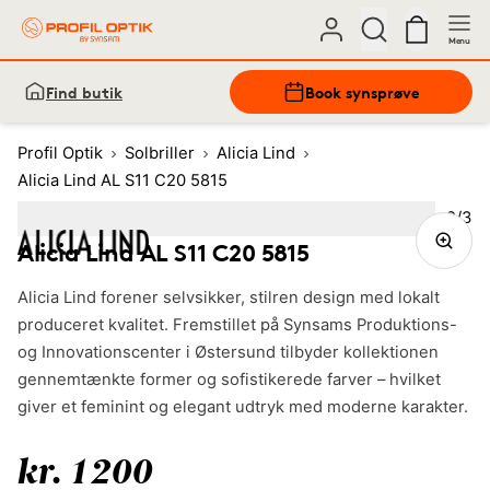
Menu
Find butik
Book synsprøve
Profil Optik
Solbriller
Alicia Lind
Alicia Lind AL S11 C20 5815
Bille
2
/
3
Image
1
Image
(Current image)
2
Image
3
Alicia Lind AL S11 C20 5815
Alicia Lind forener selvsikker, stilren design med lokalt
produceret kvalitet. Fremstillet på Synsams Produktions-
og Innovationscenter i Østersund tilbyder kollektionen
gennemtænkte former og sofistikerede farver – hvilket
giver et feminint og elegant udtryk med moderne karakter.
kr. 1200