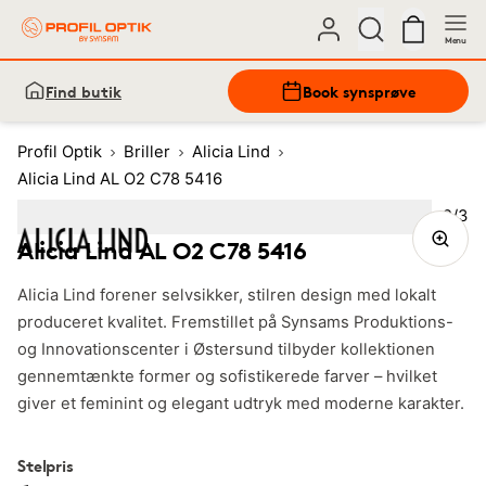
Menu
Find butik
Book synsprøve
Profil Optik
Briller
Alicia Lind
Alicia Lind AL O2 C78 5416
Bille
2
/
3
Image
1
Image
(Current image)
2
Image
3
Alicia Lind AL O2 C78 5416
Alicia Lind forener selvsikker, stilren design med lokalt
produceret kvalitet. Fremstillet på Synsams Produktions-
og Innovationscenter i Østersund tilbyder kollektionen
gennemtænkte former og sofistikerede farver – hvilket
giver et feminint og elegant udtryk med moderne karakter.
Stelpris