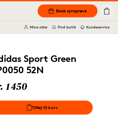
Book synsprøve
Mine sider
Find butik
Kundeservice
didas Sport Green
P0050 52N
r. 1450
Tilføj til kurv