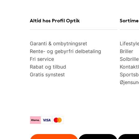
Altid hos Profil Optik
Sortime
Garanti & ombytningsret
Lifestyl
Rente- og gebyrfri delbetaling
Briller
Fri service
Solbrille
Rabat og tilbud
Kontaktl
Gratis synstest
Sportsbr
Øjensu
Klarna
Visa
Mastercard