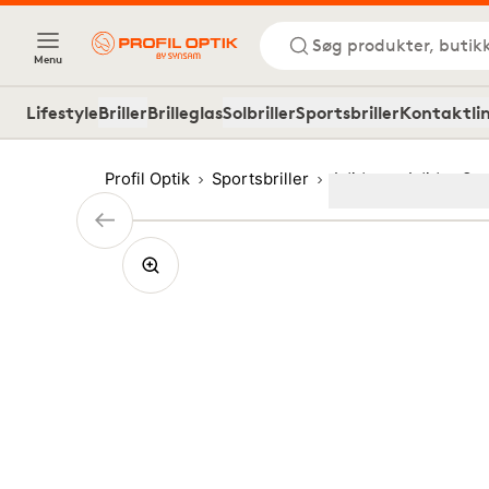
Søg produkter, butik
Menu
Lifestyle
Briller
Brilleglas
Solbriller
Sportsbriller
Kontaktli
Profil Optik
Sportsbriller
Adidas
Adidas Sp
Image
1