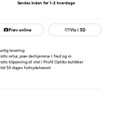
Sendes inden for 1-2 hverdage
Prøv online
Vis i 3D
urtig levering
ratis retur, prøv derhjemme i fred og ro
ratis tilpasning af stel i Profil Optiks butikker
ltid 30 dages fortrydelsesret