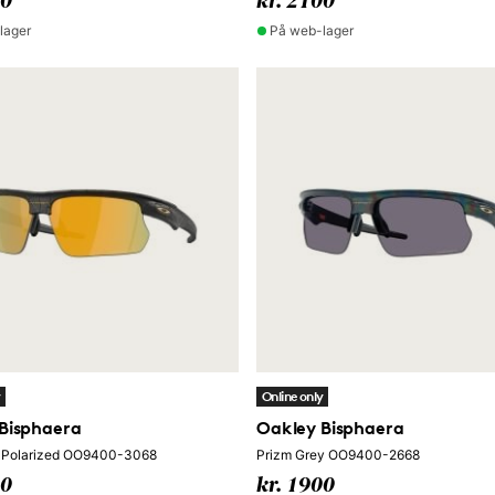
00
kr. 2100
lager
På web-lager
y
Online only
Bisphaera
Oakley Bisphaera
 Polarized OO9400-3068
Prizm Grey OO9400-2668
00
kr. 1900