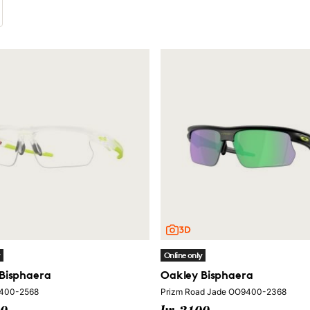
y
Online only
Bisphaera
Oakley Bisphaera
9400-2568
Prizm Road Jade OO9400-2368