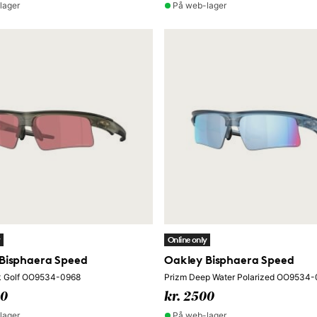
lager
På web-lager
y
Online only
Bisphaera Speed
Oakley Bisphaera Speed
k Golf OO9534-0968
Prizm Deep Water Polarized OO9534
50
kr. 2500
lager
På web-lager