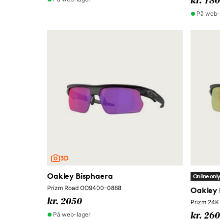
kr. 18
På web-
Oakley Bisphaera
Online onl
Prizm Road OO9400-0868
Oakley 
kr. 2050
Prizm 24K
På web-lager
kr. 26