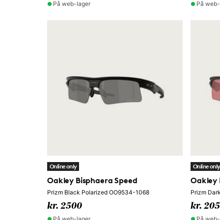
På web-lager
På web-
Online only
Online onl
Oakley Bisphaera Speed
Oakley 
Prizm Black Polarized OO9534-1068
Prizm Dar
kr. 2500
kr. 20
På web-lager
På web-