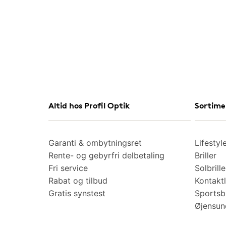
Altid hos Profil Optik
Sortime
Garanti & ombytningsret
Lifestyl
Rente- og gebyrfri delbetaling
Briller
Fri service
Solbrille
Rabat og tilbud
Kontaktl
Gratis synstest
Sportsbr
Øjensu