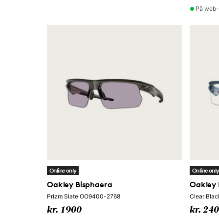
På web-
Online only
Online onl
Oakley Bisphaera
Oakley 
Prizm Slate OO9400-2768
Clear Bla
kr. 1900
kr. 24