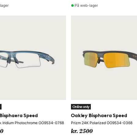
lager
På web-lager
y
Online only
Bisphaera Speed
Oakley Bisphaera Speed
ck Iridium Photochrome OO9534-0768
Prizm 24K Polarized OO9534-0368
00
kr. 2500