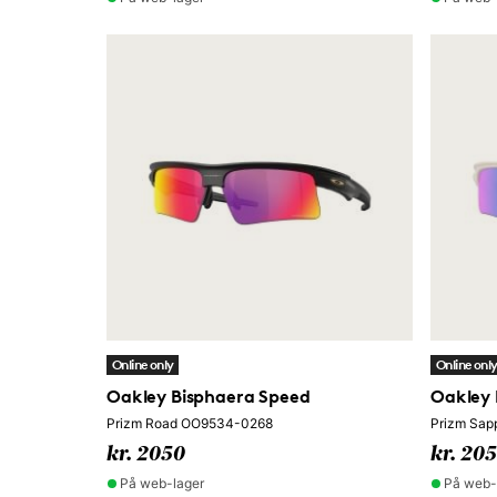
Online only
Online onl
Oakley Bisphaera Speed
Oakley 
Prizm Road OO9534-0268
Prizm Sap
kr. 2050
kr. 20
På web-lager
På web-