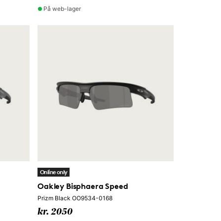
På web-lager
Online only
Oakley Bisphaera Speed
Prizm Black OO9534-0168
kr. 2050