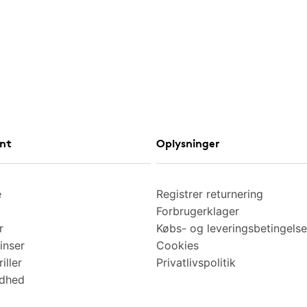
nt
Oplysninger
e
Registrer returnering
Forbrugerklager
r
Købs- og leveringsbetingelse
inser
Cookies
iller
Privatlivspolitik
ndhed