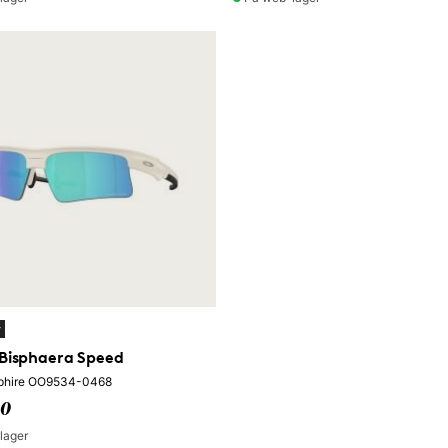
y
Bisphaera Speed
phire OO9534-0468
50
lager