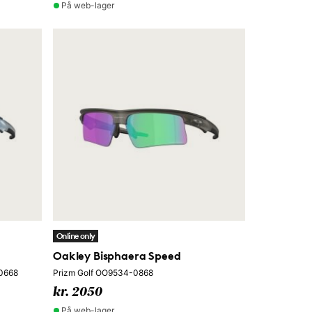
På web-lager
Online only
Oakley Bisphaera Speed
-0668
Prizm Golf OO9534-0868
kr. 2050
På web-lager