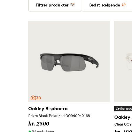
Filtrér produkter
Bedst sælgende
Oakley Bisphaera
Online onl
Prizm Black Polarized OO9400-0168
Oakley 
kr. 2500
Clear OO
På web-lager