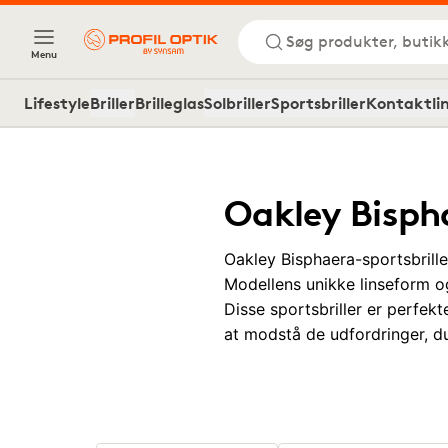
Søg produkter, butik
Menu
Lifestyle
Briller
Brilleglas
Solbriller
Sportsbriller
Kontaktli
Oakley Bispha
Oakley Bisphaera-sportsbriller
Modellens unikke linseform o
Disse sportsbriller er perfekt
at modstå de udfordringer, d