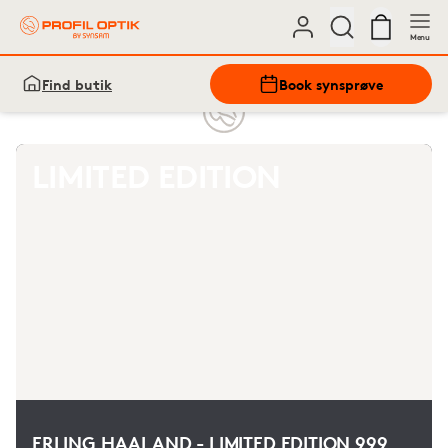
Menu
Find butik
Book synsprøve
LIMITED EDITION
ERLING HAALAND - LIMITED EDITION 999