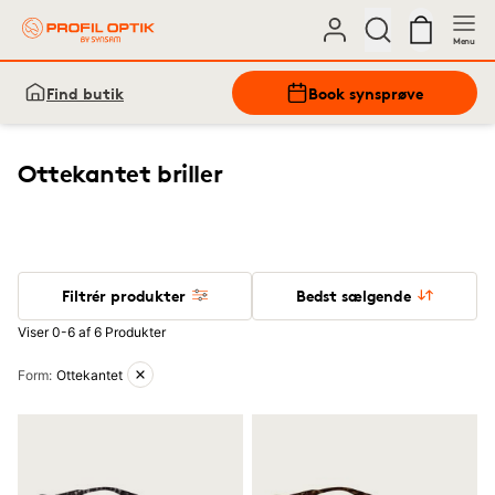
Menu
Find butik
Book synsprøve
Ottekantet briller
Filtrér produkter
Bedst sælgende
Viser 0-6 af 6 Produkter
Aktive filtre
Form
:
Ottekantet