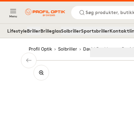
Søg produkter, butik
Menu
Lifestyle
Briller
Brilleglas
Solbriller
Sportsbriller
Kontaktli
Profil Optik
Solbriller
David Beckham
David
Image
1