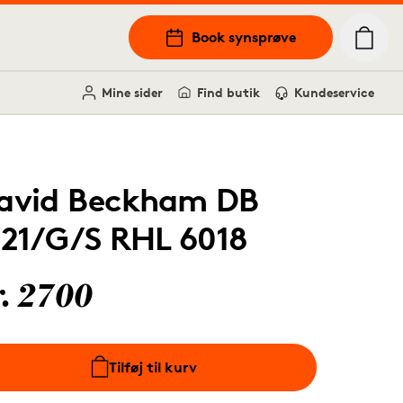
Book synsprøve
Mine sider
Find butik
Kundeservice
avid Beckham DB
121/G/S RHL 6018
r. 2700
Tilføj til kurv