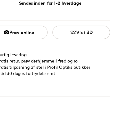
Sendes inden for 1-2 hverdage
Prøv online
Vis i 3D
urtig levering
ratis retur, prøv derhjemme i fred og ro
ratis tilpasning af stel i Profil Optiks butikker
ltid 30 dages fortrydelsesret