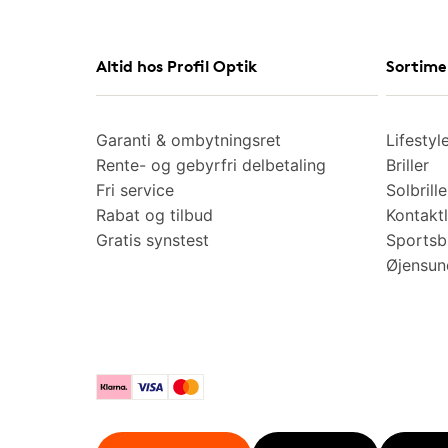
Altid hos Profil Optik
Sortime
Garanti & ombytningsret
Lifestyl
Rente- og gebyrfri delbetaling
Briller
Fri service
Solbrille
Rabat og tilbud
Kontaktl
Gratis synstest
Sportsbr
Øjensu
Klarna
Visa
Mastercard